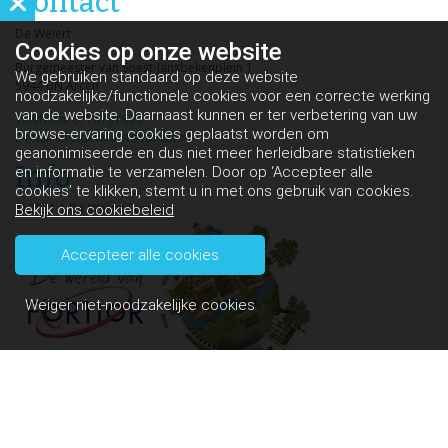
Contact
De Weiert
Cookies op
onze website
Burgemeester van Soest-Jansbekenplein 1
We gebruiken standaard op deze website
5944 BN Arcen
noodzakelijke/functionele cookies voor een correcte werking
van de website. Daarnaast kunnen er ter verbetering van uw
Telefoon: 0774731894
browse-ervaring cookies geplaatst worden om
E-mail: info.deweiert@fortior.nl
geanonimiseerde en dus niet meer herleidbare statistieken
Info
en informatie te verzamelen. Door op ‘Accepteer alle
cookies’ te klikken, stemt u in met ons gebruik van cookies.
© 2021 | De Weiert Fortior
Bekijk ons cookiebeleid
Accepteer alle cookies
Weiger niet-noodzakelijke cookies
Links